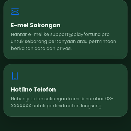
E-mel Sokongan
Hantar e-mel ke
support@playfortuna.pro
untuk sebarang pertanyaan atau permintaan
berkaitan data dan privasi.
Hotline Telefon
Hubungi talian sokongan kami di nombor 03-
XXXXXXX untuk perkhidmatan langsung.