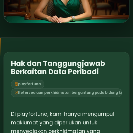
Hak dan Tanggungjawab
Berkaitan Data Peribadi
playfortuna
Ketersediaan perkhidmatan bergantung pada bidang kuas
Di playfortuna, kami hanya mengumpul
maklumat yang diperlukan untuk
menyediakan perkhidmatan yang