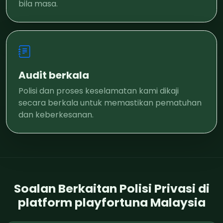
bila masa.
Audit berkala
Polisi dan proses keselamatan kami dikaji
secara berkala untuk memastikan pematuhan
dan keberkesanan.
Soalan Berkaitan Polisi Privasi di
platform playfortuna Malaysia