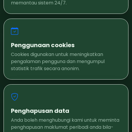
memantau sistem 24/7.
Penggunaan cookies
Cookies digunakan untuk meningkatkan
pengalaman pengguna dan mengumpul
statistik trafik secara anonim.
Penghapusan data
Anda boleh menghubungi kami untuk meminta
penghapusan maklumat peribadi anda bila-