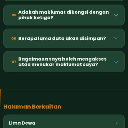
Adakah maklumat dikongsi dengan
05
pihak ketiga?
Berapa lama data akan disimpan?
06
Bagaimana saya boleh mengakses
07
atau menukar maklumat saya?
Halaman Berkaitan
Lima Dewa