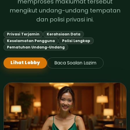
memproses maklumat tersebut
mengikut undang-undang tempatan
dan polisi privasi ini.
Privasi Terjamin
Kerahsiaan Data
Keselamatan Pengguna
Polisi Lengkap
Pematuhan Undang-Undang
Lihat Lobby
Baca Soalan Lazim