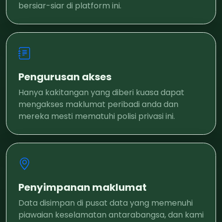
bersiar-siar di platform ini.
Pengurusan akses
Hanya kakitangan yang diberi kuasa dapat
mengakses maklumat peribadi anda dan
mereka mesti mematuhi polisi privasi ini.
Penyimpanan maklumat
Data disimpan di pusat data yang memenuhi
piawaian keselamatan antarabangsa, dan kami