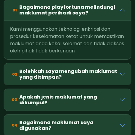
Bagaimana playfortuna melindungi
01
maklumat peribadi saya?
Kami menggunakan teknologi enkripsi dan
prosedur keselamatan ketat untuk memastikan
maklumat anda kekal selamat dan tidak diakses
oleh pihak tidak berkenaan.
Bolehkah saya mengubah maklumat
02
yang disimpan?
Apakah jenis maklumat yang
03
dikumpul?
Bagaimana maklumat saya
04
digunakan?