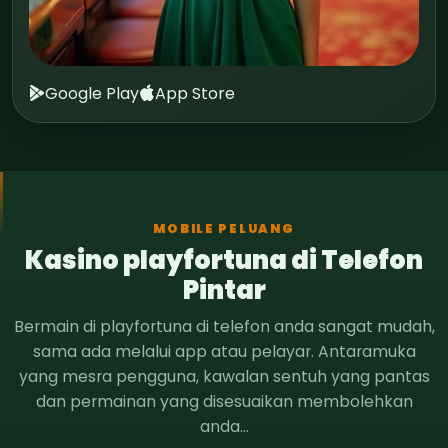
Google Play
App Store
MOBILE PELUANG
Kasino playfortuna di Telefon
Pintar
Bermain di playfortuna di telefon anda sangat mudah,
sama ada melalui app atau pelayar. Antaramuka
yang mesra pengguna, kawalan sentuh yang pantas
dan permainan yang disesuaikan membolehkan
anda…