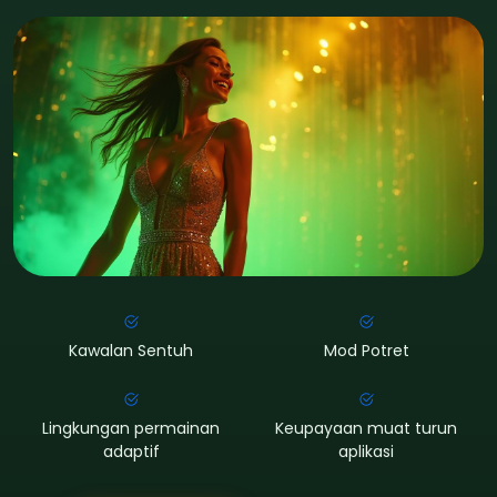
Kawalan Sentuh
Mod Potret
Lingkungan permainan
Keupayaan muat turun
adaptif
aplikasi