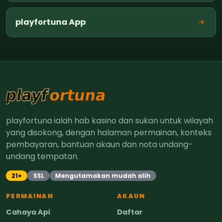
playfortuna App
playfortuna ialah hab kasino dan sukan untuk wilayah
yang disokong, dengan halaman permainan, konteks
pembayaran, bantuan akaun dan nota undang-
undang tempatan.
21+
SSL
Mengutamakan mudah alih
PERMAINAN
AKAUN
Cahaya Api
Daftar