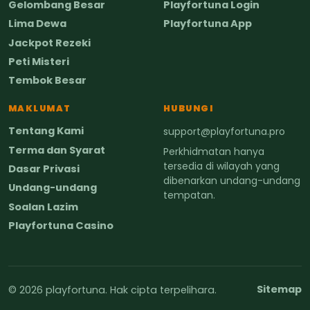
Gelombang Besar
Playfortuna Login
Lima Dewa
Playfortuna App
Jackpot Rezeki
Peti Misteri
Tembok Besar
MAKLUMAT
HUBUNGI
Tentang Kami
support@playfortuna.pro
Terma dan Syarat
Perkhidmatan hanya
tersedia di wilayah yang
Dasar Privasi
dibenarkan undang-undang
Undang-undang
tempatan.
Soalan Lazim
Playfortuna Casino
Sitemap
© 2026 playfortuna. Hak cipta terpelihara.