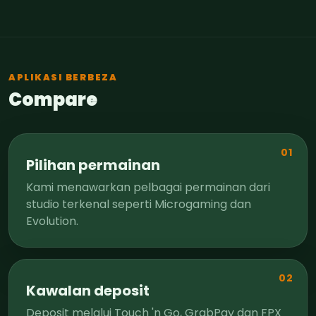
APLIKASI BERBEZA
Compare
01
Pilihan permainan
Kami menawarkan pelbagai permainan dari
studio terkenal seperti Microgaming dan
Evolution.
02
Kawalan deposit
Deposit melalui Touch 'n Go, GrabPay dan FPX